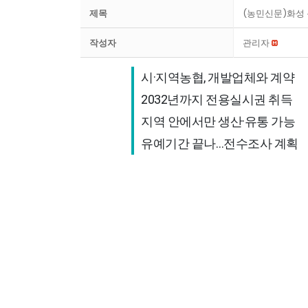
제목
(농민신문)화성 
작성자
관리자
시·지역농협, 개발업체와 계약 

2032년까지 전용실시권 취득 

지역 안에서만 생산·유통 가능 

유예기간 끝나…전수조사 계획