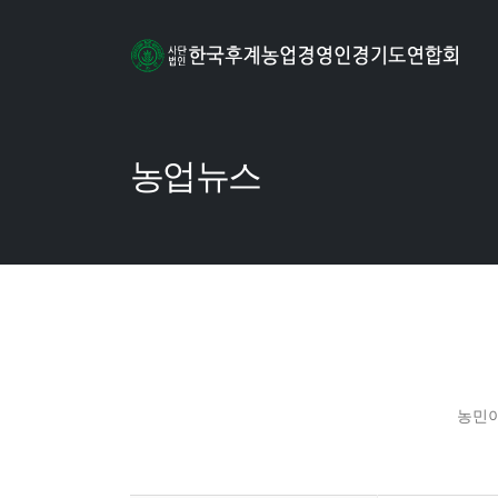
농업뉴스
농민이