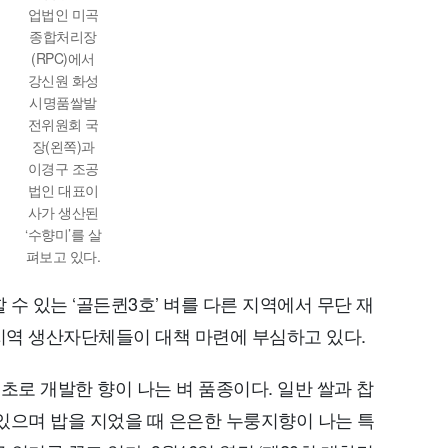
업법인 미곡
종합처리장
(RPC)에서
강신원 화성
시명품쌀발
전위원회 국
장(왼쪽)과
이경구 조공
법인 대표이
사가 생산된
‘수향미’를 살
펴보고 있다.
수 있는 ‘골든퀸3호’ 벼를 다른 지역에서 무단 재
지역 생산자단체들이 대책 마련에 부심하고 있다.
초로 개발한 향이 나는 벼 품종이다. 일반 쌀과 찹
있으며 밥을 지었을 때 은은한 누룽지향이 나는 특