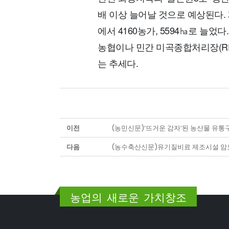
배 이상 늘어날 것으로 예상된다. 재
에서 4160농가, 5594㏊로 늘었
농협이나 민간 미곡종합처리장(RP
는 추세다.
이전
(농민신문)‘뜨거운 감자’된 농산물 유통
다음
(농수축산신문)유기질비료 제조시설 암
농업의 새로운 가치창조