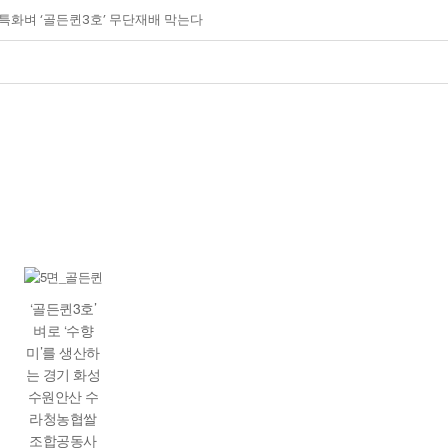
특화벼 ‘골든퀸3호’ 무단재배 막는다
‘골든퀸3호’
벼로 ‘수향
미’를 생산하
는 경기 화성
수원안산 수
라청농협쌀
조합공동사