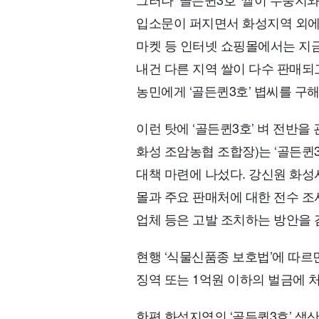
입소문이 퍼지면서 화성지역 외에서
마켓 등 인터넷 쇼핑몰에서는 지금
내건 다른 지역 쌀이 다수 판매되
농민에게 ‘골든퀸3호’ 볍씨를 구해
이런 탓에 ‘골든퀸3호’ 벼 전반
화성 조암농협 조합장)는 ‘골든퀸
대책 마련에 나섰다. 강신원 화성
몰과 주요 판매처에 대한 전수 조
업체 등은 고발 조치하는 방안을 
현행 ‘식물신품종 보호법’에 따르
징역 또는 1억원 이하의 벌금에 
한편 화성지역의 ‘골든퀸3호’ 생산량은