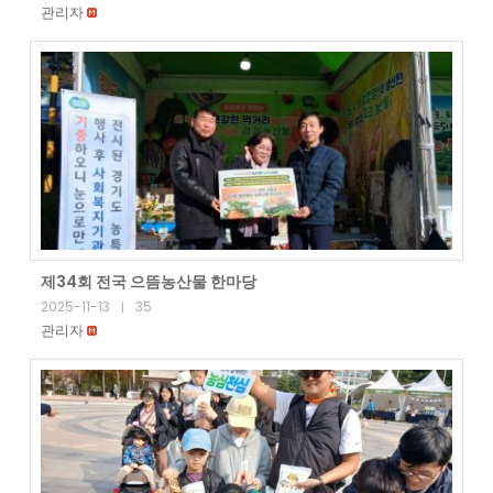
관리자
제34회 전국 으뜸농산물 한마당
2025-11-13
35
|
관리자