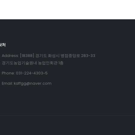
락처
Address:
[18388] 경기도 화성시 병점중앙로 283-33
경기도농업기술원내 농업인회관 1층
Phone:
031-224-4303~5
Email:
kaffgg@naver.com