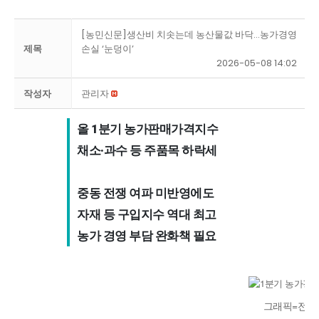
[농민신문]생산비 치솟는데 농산물값 바닥…농가경영
제목
손실 ‘눈덩이’
2026-05-08 14:02
작성자
관리자
올 1분기 농가판매가격지수 

채소·과수 등 주품목 하락세 

중동 전쟁 여파 미반영에도 

자재 등 구입지수 역대 최고 

농가 경영 부담 완화책 필요
그래픽=전현