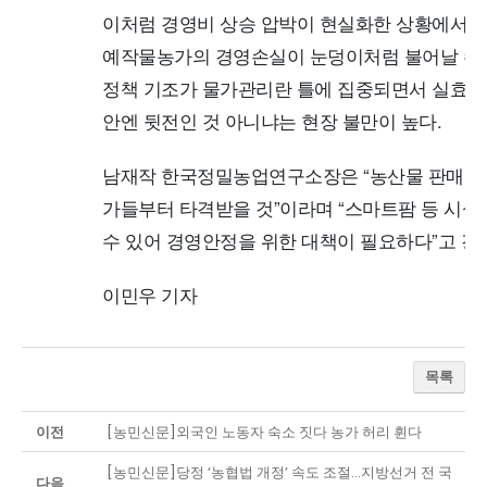
이처럼 경영비 상승 압박이 현실화한 상황에서 
예작물농가의 경영손실이 눈덩이처럼 불어날 수 
정책 기조가 물가관리란 틀에 집중되면서 실효성
안엔 뒷전인 것 아니냐는 현장 불만이 높다.
남재작 한국정밀농업연구소장은 “농산물 판매가격
가들부터 타격받을 것”이라며 “스마트팜 등 시설 
수 있어 경영안정을 위한 대책이 필요하다”고 강
이민우 기자
목록
이전
[농민신문]외국인 노동자 숙소 짓다 농가 허리 휜다
[농민신문]당정 ‘농협법 개정’ 속도 조절…지방선거 전 국
다음