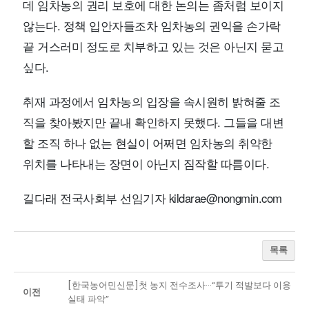
데 임차농의 권리 보호에 대한 논의는 좀처럼 보이지
않는다. 정책 입안자들조차 임차농의 권익을 손가락
끝 거스러미 정도로 치부하고 있는 것은 아닌지 묻고
싶다.
취재 과정에서 임차농의 입장을 속시원히 밝혀줄 조
직을 찾아봤지만 끝내 확인하지 못했다. 그들을 대변
할 조직 하나 없는 현실이 어쩌면 임차농의 취약한
위치를 나타내는 장면이 아닌지 짐작할 따름이다.
길다래 전국사회부 선임기자 kildarae@nongmin.com
목록
[한국농어민신문]첫 농지 전수조사···“투기 적발보다 이용
이전
실태 파악”