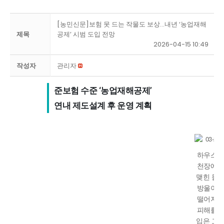
[농민신문]보험 못 드는 작물도 보상…내년 ‘농업재해
제목
공제’ 시범 도입 전망
2026-04-15 10:49
작성자
관리자
준보험 수준 ‘농업재해공제’ 

연내 제도설계 후 운영 계획
하우스
천장에
맺힌 물
방울이
떨어져
피해를
입은 고