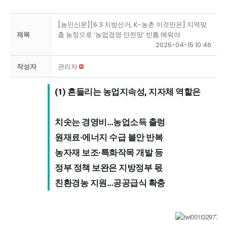
[농민신문][6.3 지방선거, K-농촌 이것만은] 지역맞
제목
춤 농정으로 ‘농업경영 안전망’ 빈틈 메워야
2026-04-15 10:46
작성자
관리자
(1) 흔들리는 농업지속성, 지자체 역할은 

치솟는 경영비…농업소득 출렁 

원재료·에너지 수급 불안 반복 

농자재 보조·특화작목 개발 등 

정부 정책 보완은 지방정부 몫 

친환경농 지원…공공급식 확충