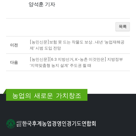
양석훈 기자
목록
[농민신문]보험 못 드는 작물도 보상…내년 ‘농업재해공
이전
제’ 시범 도입 전망
[농민신문][6.3 지방선거, K-농촌 이것만은] 지방정부
다음
‘지역맞춤형 농지 설계’ 주도권 쥘 때
농업의 새로운 가치창조