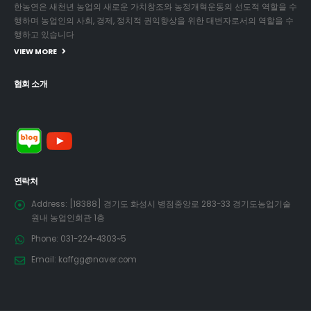
한농연은 새천년 농업의 새로운 가치창조와 농정개혁운동의 선도적 역할을 수
행하며 농업인의 사회, 경제, 정치적 권익향상을 위한 대변자로서의 역할을 수
행하고 있습니다
VIEW MORE
협회 소개
연락처
Address:
[18388] 경기도 화성시 병점중앙로 283-33 경기도농업기술
원내 농업인회관 1층
Phone:
031-224-4303~5
Email:
kaffgg@naver.com