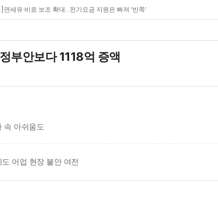
면세유·비료 보조 확대…전기요금 지원은 빠져 ‘반쪽’
.정부안보다 1118억 증액
가 속 아쉬움도
에도 어업 현장 불안 여전