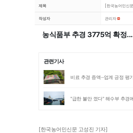
제목
[한국농어민신문]
작성자
관리자
농식품부 추경 3775억 확정..
관련기사
비료 추경 증액···업계 긍정 평
"급한 불만 껐다" 해수부 추경
[한국농어민신문 고성진 기자]