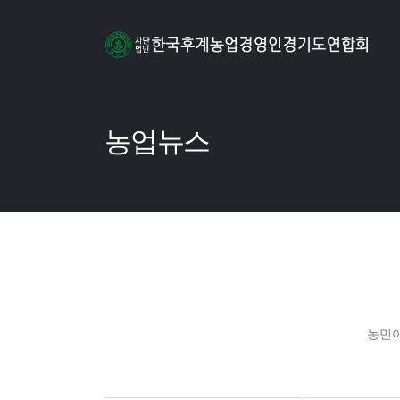
농업뉴스
농민이