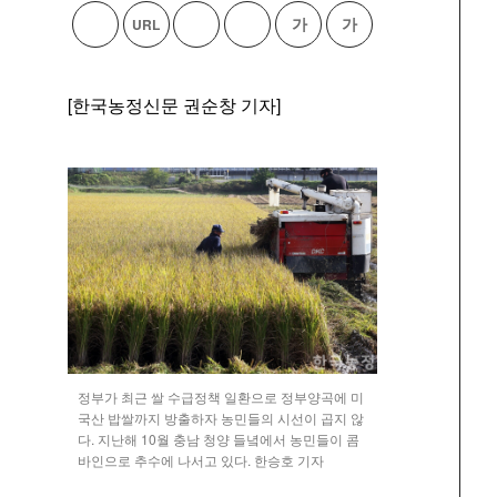
가
가
URL
바
다
기
로
른
사
가
공
스
기
유
크
[한국농정신문 권순창 기자]
찾
랩
기
하
기
정부가 최근 쌀 수급정책 일환으로 정부양곡에 미
국산 밥쌀까지 방출하자 농민들의 시선이 곱지 않
다. 지난해 10월 충남 청양 들녘에서 농민들이 콤
바인으로 추수에 나서고 있다. 한승호 기자