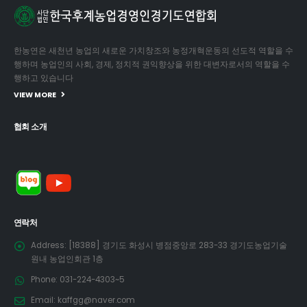
한농연은 새천년 농업의 새로운 가치창조와 농정개혁운동의 선도적 역할을 수
행하며 농업인의 사회, 경제, 정치적 권익향상을 위한 대변자로서의 역할을 수
행하고 있습니다
VIEW MORE
협회 소개
연락처
Address:
[18388] 경기도 화성시 병점중앙로 283-33 경기도농업기술
원내 농업인회관 1층
Phone:
031-224-4303~5
Email:
kaffgg@naver.com