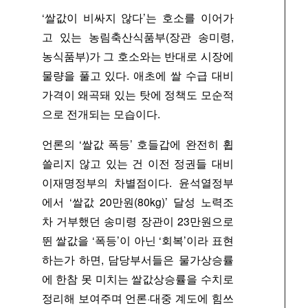
‘쌀값이 비싸지 않다’는 호소를 이어가
고 있는 농림축산식품부(장관 송미령,
농식품부)가 그 호소와는 반대로 시장에
물량을 풀고 있다. 애초에 쌀 수급 대비
가격이 왜곡돼 있는 탓에 정책도 모순적
으로 전개되는 모습이다.
언론의 ‘쌀값 폭등’ 호들갑에 완전히 휩
쓸리지 않고 있는 건 이전 정권들 대비
이재명정부의 차별점이다. 윤석열정부
에서 ‘쌀값 20만원(80kg)’ 달성 노력조
차 거부했던 송미령 장관이 23만원으로
뛴 쌀값을 ‘폭등’이 아닌 ‘회복’이라 표현
하는가 하면, 담당부서들은 물가상승률
에 한참 못 미치는 쌀값상승률을 수치로
정리해 보여주며 언론·대중 계도에 힘쓰