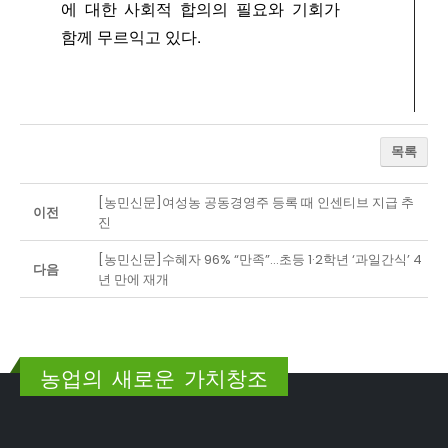
에 대한 사회적 합의의 필요와 기회가
함께 무르익고 있다.
목록
[농민신문]여성농 공동경영주 등록 때 인센티브 지급 추
이전
진
[농민신문]수혜자 96% “만족”…초등 1·2학년 ‘과일간식’ 4
다음
년 만에 재개
농업의 새로운 가치창조