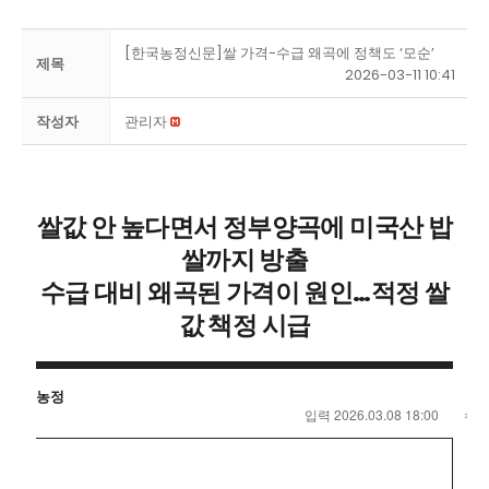
[한국농정신문]쌀 가격-수급 왜곡에 정책도 ‘모순’
제목
2026-03-11 10:41
작성자
관리자
쌀값 안 높다면서 정부양곡에 미국산 밥
쌀까지 방출
수급 대비 왜곡된 가격이 원인…적정 쌀
값 책정 시급
농정
입력 2026.03.08 18:00
수정 