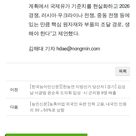
계획에서 국제유가 기준치를 현실화하고 2026년
경쟁, 러시아·우크라이나 전쟁, 중동 전쟁 등에
있는 만큼 핵심 원자재와 부품의 조달 경로, 생
해야 한다”고 제언했다.
김해대 기자 hdae@nongmin.com
목록
[한국농어민신문][한농연 지방선거 당선자 | 경기] 김성
이전
남·서광범·윤순옥 도의회 입성···시·군의원 9명 배출
[농민신문]농축어업 외국인 숙련 인력 고용, 내국인 인원
다음
의 30→50%로 상향