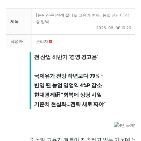
[농민신문]전쟁 끝나도 고유가 여파…농업 생산비 상
제목
승 압박
2026-06-08 10:20
작성자
관리자
전 산업 하반기 ‘경영 경고음’ 

국제유가 전망 작년보다 79% ↑ 

반영 땐 농업 영업익 4%P 감소 

현대경제硏 “회복에 상당 시일 

기준치 현실화…전략 새로 짜야”
중동발 고유가 흐름이 지속되고 있는 가운데 농