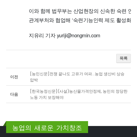
이와 함께 법무부는 산업현장의 신속한 숙련 인
관계부처와 협업해 ‘숙련기능인력 제도 활성화방안
지유리 기자 yuriji@nongmin.com
목록
[농민신문]전쟁 끝나도 고유가 여파…농업 생산비 상승
이전
압박
[한국농정신문](사설)농산물가격안정제, 농민의 정당한
다음
노동 가치 보장해야
농업의 새로운 가치창조