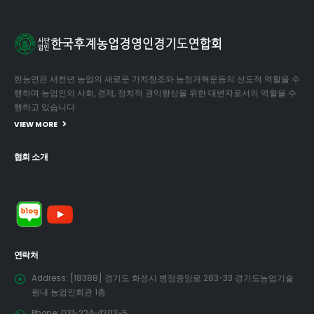
한농연은 새천년 농업의 새로운 가치창조와 농정개혁운동의 선도적 역할을 수
행하며 농업인의 사회, 경제, 정치적 권익향상을 위한 대변자로서의 역할을 수
행하고 있습니다
VIEW MORE
협회 소개
연락처
Address:
[18388] 경기도 화성시 병점중앙로 283-33 경기도농업기술
원내 농업인회관 1층
Phone:
031-224-4303~5