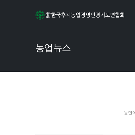
농업뉴스
농민이