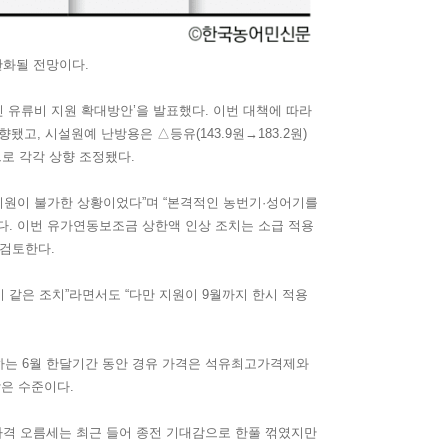
완화될 전망이다.
민 유류비 지원 확대방안’을 발표했다. 이번 대책에 따라
됐고, 시설원예 난방용은 △등유(143.9원→183.2원)
 등으로 각각 상향 조정됐다.
지원이 불가한 상황이었다”며 “본격적인 농번기·성어기를
. 이번 유가연동보조금 상한액 인상 조치는 소급 적용
 검토한다.
같은 조치”라면서도 “다만 지원이 9월까지 한시 적용
부담하는 6월 한달기간 동안 경유 가격은 석유최고가격제와
낮은 수준이다.
가격 오름세는 최근 들어 종전 기대감으로 한풀 꺾였지만