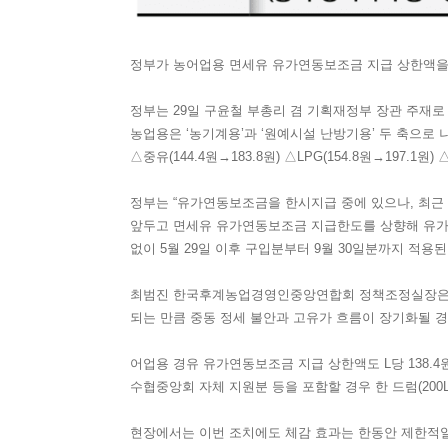
정부가 농어업용 면세유 유가연동보조금 지급 상한액을 
정부는 29일 구윤철 부총리 겸 기획재정부 장관 주재로
농업용은 ‘농기계용’과 ‘원예시설 난방기용’ 두 축으로 나
△중유(144.4원→183.8원) △LPG(154.8원→197.1
정부는 “유가연동보조금을 한시지급 중에 있으나, 최근
앞두고 면세유 유가연동보조금 지급한도를 상향해 유가 
없이 5월 29일 이후 구입분부터 9월 30일분까지 적용
최범진 한국후계농업경영인중앙연합회 정책조정실장은 “농
되는 만큼 중동 정세 불안과 고유가 흐름이 장기화될 
어업용 경유 유가연동보조금 지급 상한액도 L당 138.4
수협중앙회 자체 지원분 등을 포함할 경우 한 드럼(200L
현장에서는 이번 조치에도 체감 효과는 한동안 제한적일