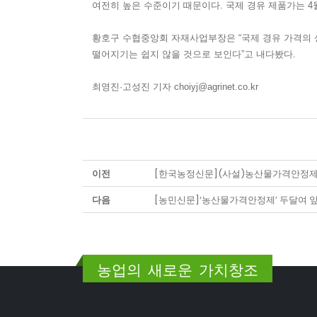
여전히 높은 수준이기 때문이다. 국제 경유 제품가는 4월 26
황호구 수협중앙회 자재사업부장은 “국제 경유 가격의 
떨어지기는 쉽지 않을 것으로 보인다”고 내다봤다.
최영진·고성진 기자 choiyj@agrinet.co.kr
이전
[한국농정신문](사설)농산물가격안정제,
다음
[농민신문]‘농산물가격안정제’ 두달여 
농업의 새로운 가치창조