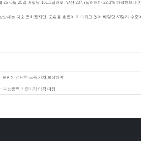
~5월 25일 배럴당 161.3달러로, 앞선 207.7달러보다 22.3% 하락했으나 지
상승세는 다소 둔화됐지만, 고환율 흐름이 지속되고 있어 배럴당 80달러 수준
 농민의 정당한 노동 가치 보장해야
앞…대상품목·기준가격 아직 미정