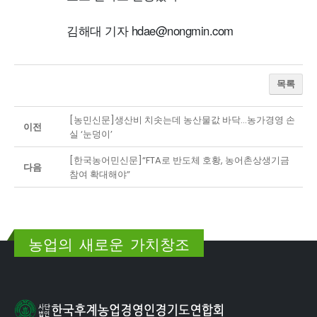
김해대 기자 hdae@nongmin.com
목록
[농민신문]생산비 치솟는데 농산물값 바닥…농가경영 손
이전
실 ‘눈덩이’
[한국농어민신문]“FTA로 반도체 호황, 농어촌상생기금
다음
참여 확대해야”
농업의 새로운 가치창조