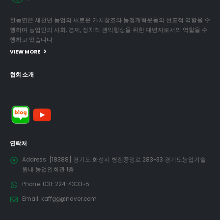
한농연은 새천년 농업의 새로운 가치창조와 농정개혁운동의 선도적 역할을 수
행하며 농업인의 사회, 경제, 정치적 권익향상을 위한 대변자로서의 역할을 수
행하고 있습니다
VIEW MORE
협회 소개
연락처
Address:
[18388] 경기도 화성시 병점중앙로 283-33 경기도농업기술
원내 농업인회관 1층
Phone:
031-224-4303~5
Email:
kaffgg@naver.com