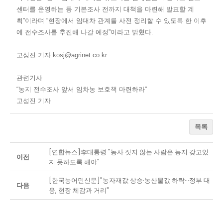
센터를 운영하는 등 기본조사 전까지 대책을 마련해 발표할 계
획”이라며 “현장에서 임대차 관계를 사전 정리할 수 있도록 한 이후
에 전수조사를 추진해 나갈 예정”이라고 밝혔다.
고성진 기자 kosj@agrinet.co.kr
관련기사
“농지 전수조사 앞서 임차농 보호책 마련하라”
고성진 기자
목록
[연합뉴스]李대통령 "농사 짓지 않는 사람은 농지 갖고있
이전
지 못하도록 해야"
[한국농어민신문]"농자재값 상승·농산물값 하락···정부 대
다음
응, 현장 체감과 거리"