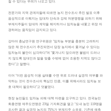
질 수 있다는 우려가 나오고 있다.
전문가와 지역 관계자들에 따르면 농지 전수조사 추진 발표 이후
음성적으로 이뤄지는 임대차 단속과 강제 처분명령을 피하기 위해
부재지주들이 임대차 계약을 해지하거나 임차농을 내쫓고 위장 자
경하려는 움직임이 감지되고 있다.
강마야 충남연구원 연구위원은 “임차농 부분을 충분히 고려하지
않은 채 전수조사가 추진되면서 당장 농지에서 쫓겨날 수 있다는
임차농의 불안이 심각하다”며 “쫓겨나지 않으려면 불법이 드러나
지 않도록 임대인과 말을 맞출 수밖에 없어 조용한 지역도 많다고
한다”고 말했다.
이어 “이런 음성적 이용 실태를 수면 위로 드러내 실경작 여부를 파
악하는 것이 전수조사의 핵심인 만큼, 이를 위해서라도 임차농 보
호 대책이 필요하다”고 덧붙였다.
현장 농민들도 임차농 피해 대책 마련을 요구하고 있다. 전국농민
회총연맹 제주도연맹은 23일 기자회견을 열고 “도내 농민 119명을
조사한 결과 실경작 농지의 75%가 부재지주 소유로, 기존에 예측