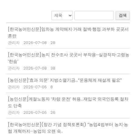
검색
[한국농어민신문]임차농 계약해지·거래 절벽·행정 과부하 곳곳서
혼란
관리자
2026-07-08
28
[한국농어민신문]농지 전수조사 곳곳서 부작용···실경작자·고령농
‘한숨’
관리자
2026-07-08
38
[농민신문]‘효과 의문’ 지방소멸기금…“운용체계 재설계 필요”
관리자
2026-07-06
8
[농민신문]계절노동자 ‘차량 운전’ 허용…재입국 외국인등록 절차
도 단축
관리자
2026-07-06
26
[한국농어민신문](창간 기념 정책토론회) “농업4법부터 농지·농
협 개혁까지···농업의 오랜 숙..