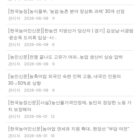
[한국농정]농식품부, ‘농업·농촌 분야 정상화 과제’ 30개 선정
관리자
2026-06-08
11
[한국농어민신문][한농연 지방선거 당선자 | 경기] 김성남·서광범
·윤순옥 도의회 입성···시·..
관리자
2026-06-08
6
[농민신문]전쟁 끝나도 고유가 여파…농업 생산비 상승 압박
관리자
2026-06-08
9
[농민신문]농축어업 외국인 숙련 인력 고용, 내국인 인원의
30→50%로 상향
관리자
2026-06-08
9
[한국농정신문](사설)농산물가격안정제, 농민의 정당한 노동 가
치 보장해야
관리자
2026-06-01
12
[한국농어민신문]농어업 면세유 지원 확대…현장선 “부담 여전”
관리자
2026-06-01
10