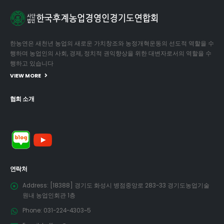
한농연은 새천년 농업의 새로운 가치창조와 농정개혁운동의 선도적 역할을 수
행하며 농업인의 사회, 경제, 정치적 권익향상을 위한 대변자로서의 역할을 수
행하고 있습니다
VIEW MORE
협회 소개
연락처
Address:
[18388] 경기도 화성시 병점중앙로 283-33 경기도농업기술
원내 농업인회관 1층
Phone:
031-224-4303~5