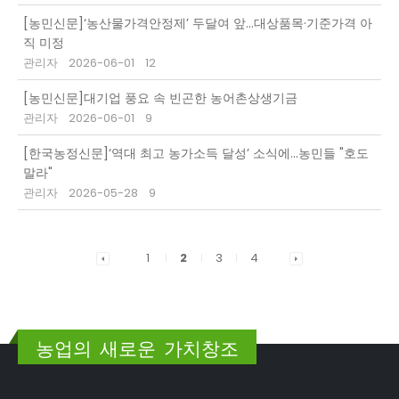
[농민신문]‘농산물가격안정제’ 두달여 앞…대상품목·기준가격 아
직 미정
관리자
2026-06-01
12
[농민신문]대기업 풍요 속 빈곤한 농어촌상생기금
관리자
2026-06-01
9
[한국농정신문]‘역대 최고 농가소득 달성’ 소식에...농민들 "호도
말라"
관리자
2026-05-28
9
1
2
3
4
농업의 새로운 가치창조