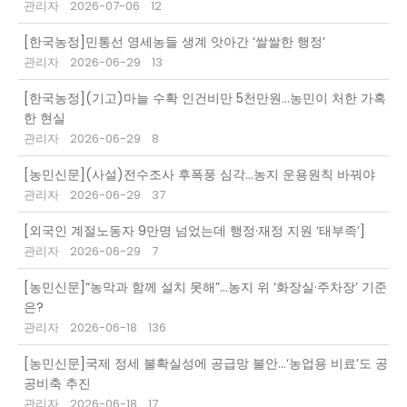
관리자
2026-07-06
12
[한국농정]민통선 영세농들 생계 앗아간 ‘쌀쌀한 행정’
관리자
2026-06-29
13
[한국농정](기고)마늘 수확 인건비만 5천만원…농민이 처한 가혹
한 현실
관리자
2026-06-29
8
[농민신문](사설)전수조사 후폭풍 심각…농지 운용원칙 바꿔야
관리자
2026-06-29
37
[외국인 계절노동자 9만명 넘었는데 행정·재정 지원 ‘태부족’]
관리자
2026-06-29
7
[농민신문]“농막과 함께 설치 못해”…농지 위 ‘화장실·주차장’ 기준
은?
관리자
2026-06-18
136
[농민신문]국제 정세 불확실성에 공급망 불안…‘농업용 비료’도 공
공비축 추진
관리자
2026-06-18
17